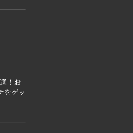
7選！お
テをゲッ