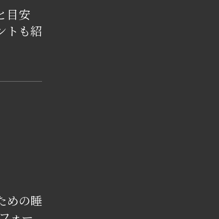
と目安
ントも紹
ための睡
フォー