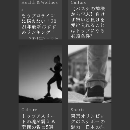
Health & Wellnes
Culture
【バスケの神様
s
から学ぶ】負け
もうプロテイン
ず嫌いと負けを
に悩まない！20
受け入れること
21年最新おすす
はトップになる
めランキング！
必須条件?
2021年2月15日
2021年7月4日
Culture
Sports
トップアスリー
東京オリンピッ
トの魂が震える
クのスケボーの
至極の名言5選
魅力！日本の注