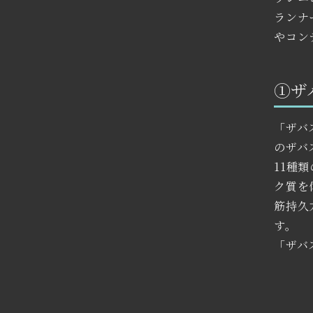
ランナ
やコン
①ザ
「ザバ
のザバ
11種
ク質を
筋持久
す。
「ザバ