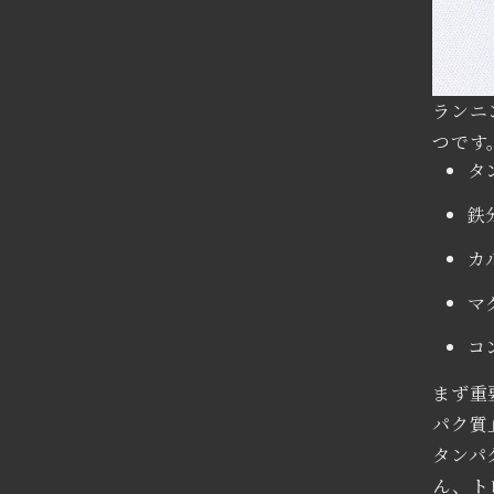
ランニ
つです
タ
鉄
カ
マ
コ
まず重
パク質
タンパ
ん、ト