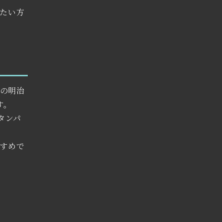
たい方
みの明治
す。
タンパ
すめで