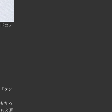
下の5
「タン
もちろ
にも必須