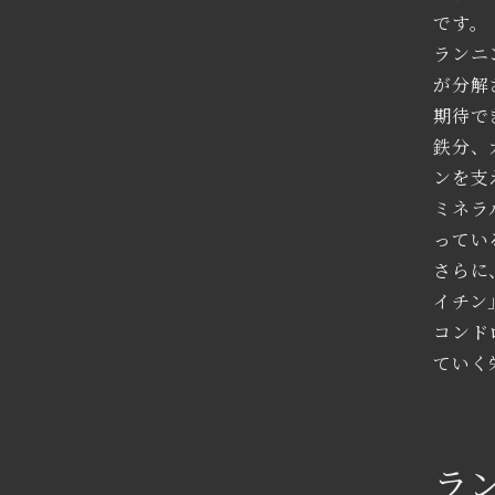
です。
ランニ
が分解
期待で
鉄分、
ンを支
ミネラ
ってい
さらに
イチン
コンド
ていく
ラ