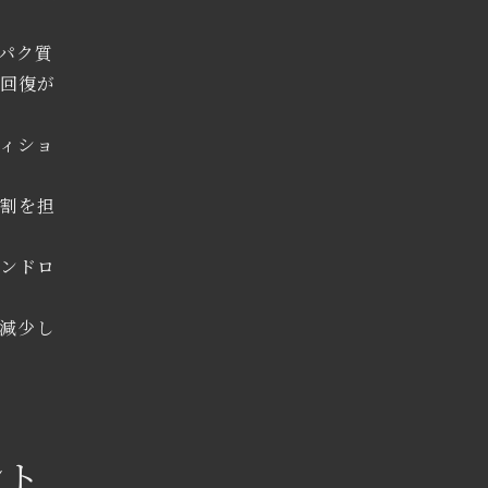
パク質
の回復が
ィショ
役割を担
コンドロ
減少し
ント