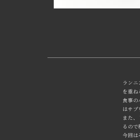
ランニ
を重ね
食事の
はサプ
また、
るので
今回は