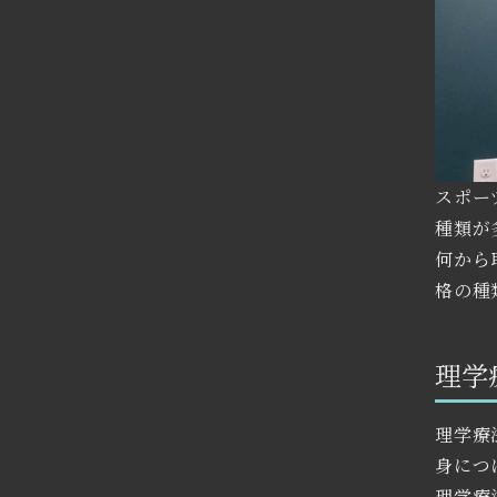
スポー
種類が
何から
格の種
理学
理学療
身につ
理学療