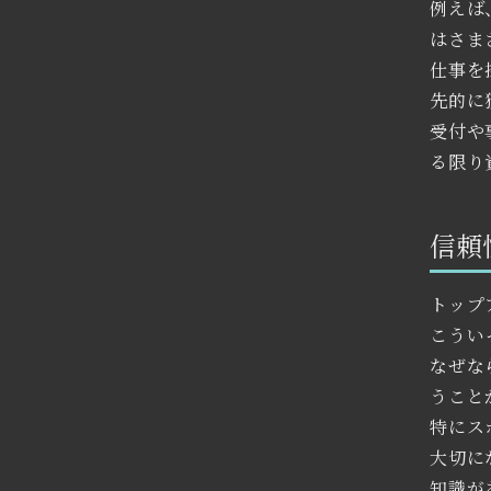
例えば
はさま
仕事を
先的に
受付や
る限り
信頼
トップ
こうい
なぜな
うこと
特にス
大切に
知識が