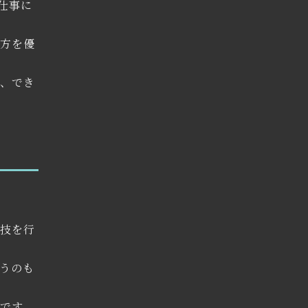
仕事に
る方を優
は、でき
競技を行
うのも
です。