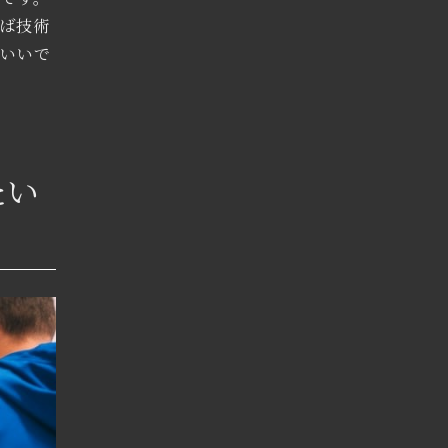
ば技術
がいいで
たい