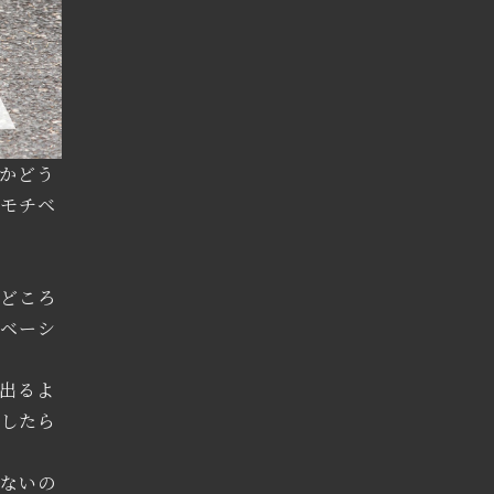
かどう
のモチベ
堅どころ
チベーシ
出るよ
としたら
らないの