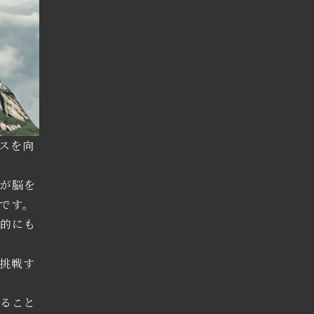
スを向
えが脳を
です。
境的にも
挑戦す
すること