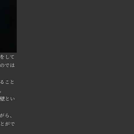
をして
のでは
ること
。
や壁とい
がら、
ことがで